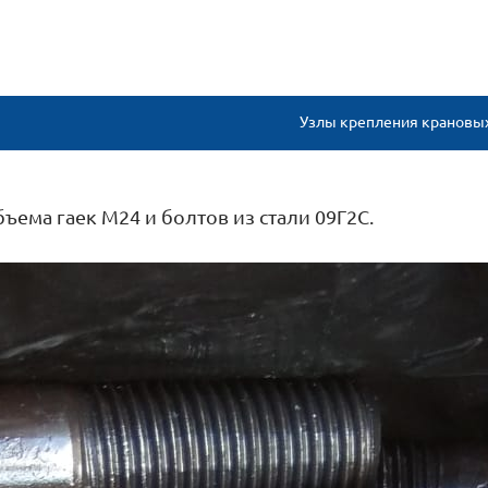
Узлы крепления крановых
ема гаек М24 и болтов из стали 09Г2С.