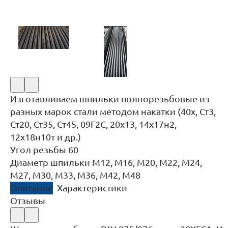
Изготавливаем шпильки полнорезьбовые из
разных марок стали методом накатки (40х, Ст3,
Ст20, Ст35, Ст45, 09Г2С, 20х13, 14х17н2,
12х18н10т и др.)
Угол резьбы 60
Диаметр шпильки М12, М16, М20, М22, М24,
М27, М30, М33, М36, М42, М48
Описание
Характеристики
Отзывы