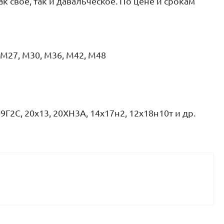
 свое, так и давальческое. По цене и срокам
 М27, М30, М36, М42, М48
, 09Г2С, 20х13, 20ХН3А, 14х17н2, 12х18н10т и др.