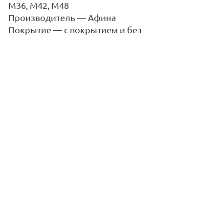
М36, М42, М48
Производитель
—
Афина
Покрытие
—
с покрытием и без