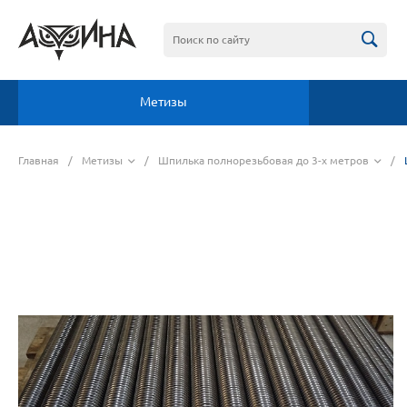
Метизы
Главная
/
Метизы
/
Шпилька полнорезьбовая до 3-х метров
/