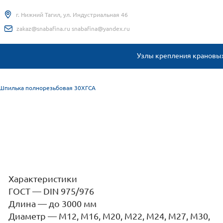
г. Нижний Тагил, ул. Индустриальная 46
zakaz@snabafina.ru snabafina@yandex.ru
Узлы крепления крановых
Шпилька полнорезьбовая 30ХГСА
Характеристики
ГОСТ
—
DIN 975/976
Длина
—
до 3000 мм
Диаметр
—
М12, М16, М20, М22, М24, М27, М30,