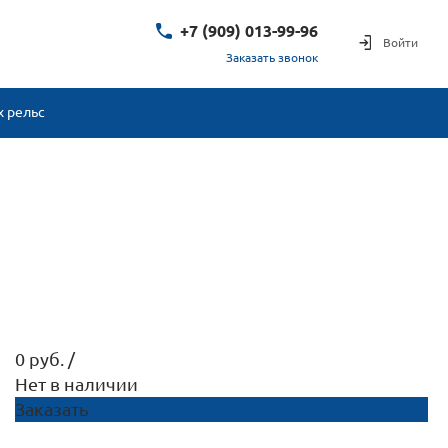
+7 (909) 013-99-96
Войти
Заказать звонок
+7 (909) 013-99-96
г. Нижний Тагил, ул.
 рельс
Индустриальная 46
Пн-Пт: 9:00-18:00
Cб-Вс: Выходной
zakaz@snabafina.ru
snabafina@yandex.ru
0 руб.
/
Нет в наличии
Заказать